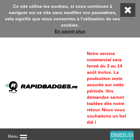
nue sur Rapidbadges ! En ce moment, profitez d'une remise 10% a
Ce site utilise les cookies, si vous continuez à
naviguer sur ce site sans modifier vos paramètres,
cela signifie que vous consentez à l’utilisation de ces
cookies.
En savoir plus
Notre service
commercial sera
fermé du 3 au 14
août inclus. La
production reste
assurée sur cette
période. Vos
demandes seront
traitées dès notre
retour. Nous vous
souhaitons un bel
été !
PANIER (0)
A
Menu