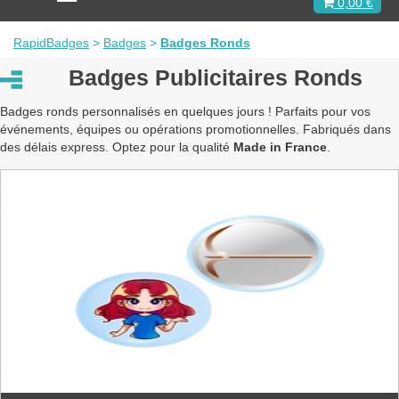
0,00 €
c
t
i
RapidBadges
>
Badges
>
Badges Ronds
v
e
Badges Publicitaires Ronds
r
l
Badges ronds personnalisés en quelques jours ! Parfaits pour vos
a
événements, équipes ou opérations promotionnelles. Fabriqués dans
n
des délais express. Optez pour la qualité
Made in France
.
a
v
i
g
a
t
i
o
n