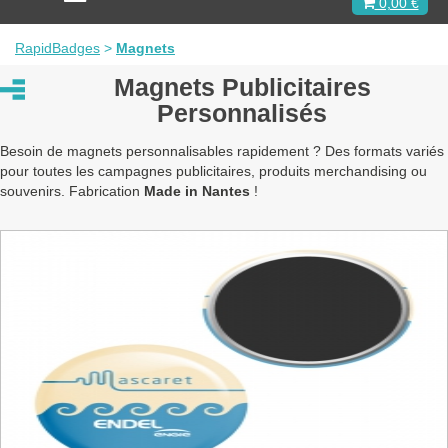
0,00 €
c
t
i
RapidBadges
>
Magnets
v
e
Magnets Publicitaires
r
Personnalisés
l
a
n
Besoin de magnets personnalisables rapidement ? Des formats variés
a
pour toutes les campagnes publicitaires, produits merchandising ou
v
souvenirs. Fabrication
Made in Nantes
!
i
g
a
t
i
o
n