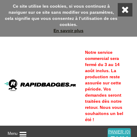
: Bienvenue sur Rapidbadges ! En ce moment, profitez d'une remi
Ce site utilise les cookies, si vous continuez à
naviguer sur ce site sans modifier vos paramètres,
cela signifie que vous consentez à l’utilisation de ces
cookies.
En savoir plus
Notre service
commercial sera
fermé du 3 au 14
août inclus. La
production reste
assurée sur cette
période. Vos
demandes seront
traitées dès notre
retour. Nous vous
souhaitons un bel
été !
PANIER (0)
A
Menu