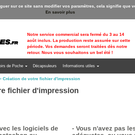
::: Bienvenue sur Rapidbadges ! En ce moment,
iguer sur ce site sans modifier vos paramètres, cela signifie que 
En savoir plus
Notre service commercial sera fermé du 3 au 14
août inclus. La production reste assurée sur cette
période. Vos demandes seront traitées dès notre
retour. Nous vous souhaitons un bel été !
oirs de Poche
Décapsuleurs
Informations utiles
>
Création de votre fichier d'impression
re fichier d'impression
avec les logiciels de
- Vous n'avez pas les