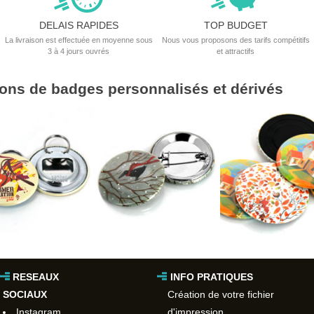
115x40mm
DELAIS RAPIDES
TOP BUDGET
Magnets Carrés
La livraison est effectuée en moyenne sous
Nous vous proposons des tarifs compétitifs
3 à 4 jours ouvrés
et attractifs
25x25mm
40x40mm
tions de badges personnalisés et dérivés
52x52mm
63x63mm
80x80mm
Magnets Ovales
45x25mm
68x45mm
RESEAUX
INFO PRATIQUES
SOCIAUX
Création de votre fichier
Instagram
d'impression