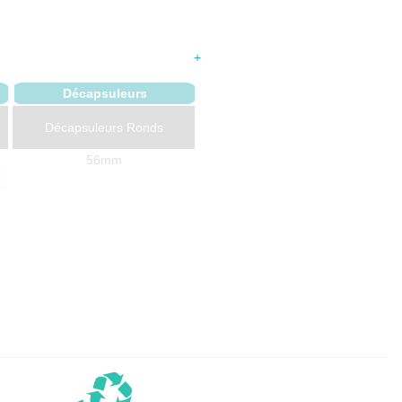
+
Décapsuleurs
Décapsuleurs Ronds
56mm