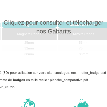
Cliquez pour consulter et télécharger
Magnets
Miroirs de Poche
nos Gabarits
Magnets Ronds
Miroirs Ronds
25mm
56mm
32mm
75mm
38mm
88mm
45mm
Miroirs Rectangulaires
56mm
75mm
90x65mm
3D) pour utilisation sur votre site, catalogue, etc... :
effet_badge.psd
ammme de
Magnets Rectangulaires
badges
en taille réelle :
planche_comparative.pdf
Miroirs Ovales
2_eci.zip
68x45mm
68x45mm
80x54mm
68x45mm Coins Arrondis
90x65mm