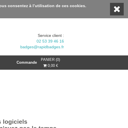
 profitez d'une remise 10% avec le code BIENVENUE10 :::
vous consentez à l’utilisation de ces cookies.
Service client :
02 53 39 46 16
badges@rapidbadges.fr
PANIER (0)
Commande
0,00 €
 logiciels