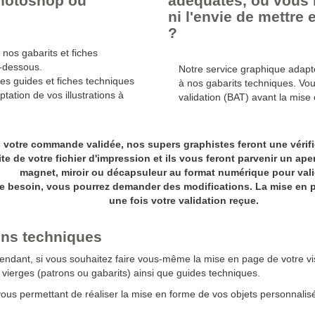
Photoshop ou
adéquates, ou vous 
ni l'envie de mettre 
?
 nos gabarits et fiches
i-dessous.
Notre service graphique adap
es guides et fiches techniques
à nos gabarits techniques. Vou
tation de vos illustrations à
validation (BAT) avant la mise
s votre commande validée, nos supers graphistes feront une vérif
ite de votre fichier d'impression et ils vous feront parvenir un ap
magnet, miroir ou décapsuleur au format numérique pour vali
e besoin, vous pourrez demander des modifications. La mise en 
une fois votre validation reçue.
ions techniques
endant, si vous souhaitez faire vous-même la mise en page de votre vi
vierges (patrons ou gabarits) ainsi que guides techniques.
vous permettant de réaliser la mise en forme de vos objets personnalis