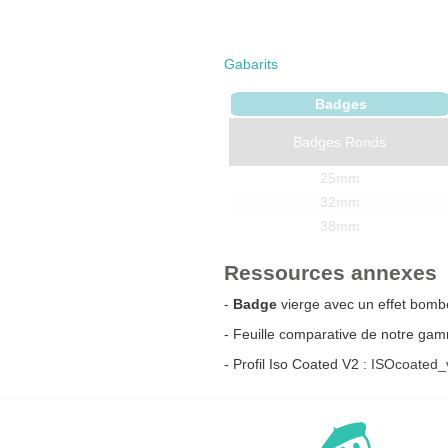
Gabarits
Badges
Badges Ronds
25mm
32mm
38mm
45mm
Ressources annexes
56mm
63mm
-
Badge
vierge avec un effet bombé (
75mm
- Feuille comparative de notre g
88mm
- Profil Iso Coated V2 :
ISOcoated_v
100mm
Badges Rectangulaires
80x54mm