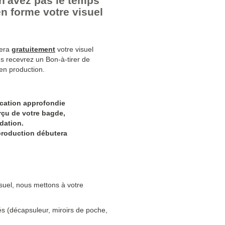
n'avez pas le temps
en forme votre visuel
tera
gratuitement
votre visuel
s recevrez un Bon-à-tirer de
 en production.
ication approfondie
erçu de votre bagde,
dation.
production débutera
suel, nous mettons à votre
és (décapsuleur, miroirs de poche,