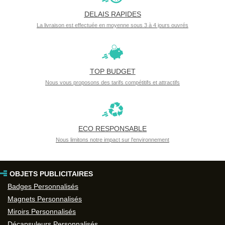
DELAIS RAPIDES
La livraison est effectuée en moyenne sous 3 à 4 jours ouvrés
TOP BUDGET
Nous vous proposons des tarifs compétitifs et attractifs
ECO RESPONSABLE
Nous limitons notre impact sur l'environnement
OBJETS PUBLICITAIRES
Badges Personnalisés
Magnets Personnalisés
Miroirs Personnalisés
Décapsuleurs Personnalisés