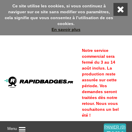
Bienvenue sur Rapidbadges ! En ce moment, profitez d'une remis
Ce site utilise les cookies, si vous continuez à
naviguer sur ce site sans modifier vos paramètres,
cela signifie que vous consentez à l’utilisation de ces
cookies.
En savoir plus
Notre service
commercial sera
fermé du 3 au 14
août inclus. La
production reste
assurée sur cette
période. Vos
demandes seront
traitées dès notre
retour. Nous vous
souhaitons un bel
été !
PANIER (0)
A
Menu