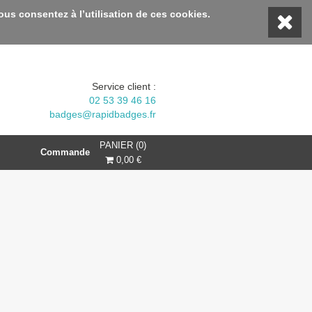
nt, profitez d'une remise 10% avec le code BIENVENUE10 :::
vous consentez à l’utilisation de ces cookies.
Service client :
02 53 39 46 16
badges@rapidbadges.fr
PANIER (0)
Commande
0,00 €