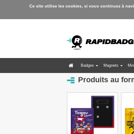
Ce site utilise les cookies, si vous continuez à nav
Badges
Magnets
Mir
Produits au fo