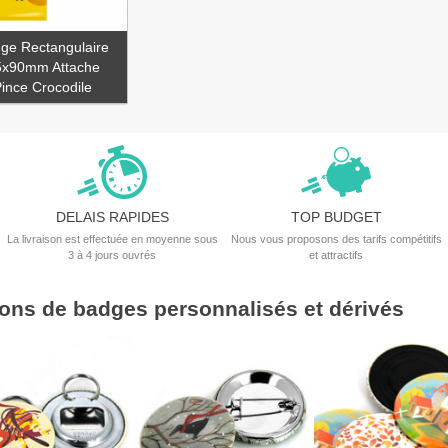
ge Rectangulaire
5x90mm Attache
ince Crocodile
DELAIS RAPIDES
TOP BUDGET
La livraison est effectuée en moyenne sous
Nous vous proposons des tarifs compétitifs
3 à 4 jours ouvrés
et attractifs
tions de badges personnalisés et dérivés