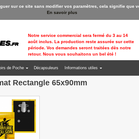
::: Bienvenue sur Rapidbadges ! En ce mome
iguer sur ce site sans modifier vos paramètres, cela signifie que 
En savoir plus
Notre service commercial sera fermé du 3 au 14
août inclus. La production reste assurée sur cette
période. Vos demandes seront traitées dès notre
retour. Nous vous souhaitons un bel été !
oirs de Poche
Décapsuleurs
Informations utiles
rmat Rectangle 65x90mm