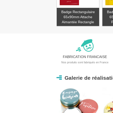
Badge Rectangulaire
Bad
65x90mm Attache
6
Aimantée Rectangle
P
FABRICATION FRANCAISE
Nos produits sont fabriqués en France
Galerie de réalisa