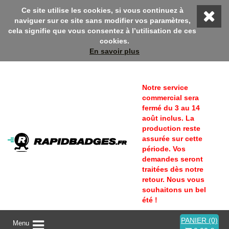
::: Bienvenue sur Rapidbadges ! En ce moment, profitez d'une 
Ce site utilise les cookies, si vous continuez à
naviguer sur ce site sans modifier vos paramètres,
cela signifie que vous consentez à l’utilisation de ces
cookies.
En savoir plus
Notre service
commercial sera
fermé du 3 au 14
août inclus. La
production reste
assurée sur cette
période. Vos
demandes seront
traitées dès notre
retour. Nous vous
souhaitons un bel
été !
PANIER (0)
A
Menu