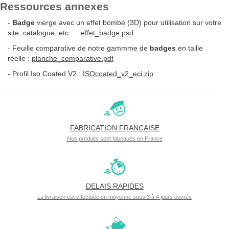
Miroirs
Ressources annexes
45mm
56mm
Rectangulaires
56mm
63mm
-
Badge
vierge avec un effet bombé (3D) pour utilisation sur votre
75mm
90x65mm
site, catalogue, etc... :
75mm
effet_badge.psd
88mm
- Feuille comparative de notre gammme de
badges
en taille
Magnets
Miroirs Ovales
100mm
réelle :
planche_comparative.pdf
Rectangulaires
68x45mm
- Profil Iso Coated V2 :
ISOcoated_v2_eci.zip
Badges
68x45mm
Rectangulaires
80x54mm
68x45mm Coins
80x54mm
Arrondis
80x54mm Coins
90x65mm
Arrondis
FABRICATION FRANCAISE
115x40mm
68x45mm
Nos produits sont fabriqués en France
68x45mm Coins
Magnets
Arrondis
Carrés
90x65mm
25x25mm
DELAIS RAPIDES
115x40mm
40x40mm
La livraison est effectuée en moyenne sous 3 à 4 jours ouvrés
Badges Carrés
52x52mm
63x63mm
40x40mm