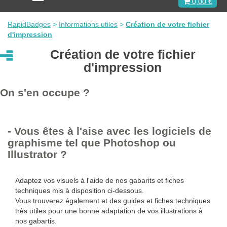
0,00 €
c
t
i
RapidBadges
>
Informations utiles
>
Création de votre fichier
v
d'impression
e
r
Création de votre fichier
l
d'impression
a
n
a
On s'en occupe ?
v
i
g
a
- Vous êtes à l'aise avec les logiciels de
t
i
graphisme tel que Photoshop ou
o
Illustrator ?
n
Adaptez vos visuels à l'aide de nos gabarits et fiches
techniques mis à disposition ci-dessous.
Vous trouverez également et des guides et fiches techniques
très utiles pour une bonne adaptation de vos illustrations à
nos gabartis.