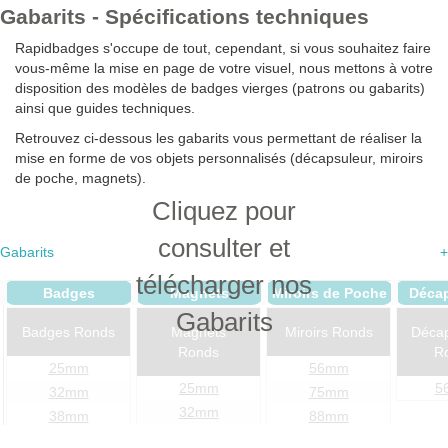
Gabarits - Spécifications techniques
Rapidbadges s'occupe de tout, c
ependant, si vous souhaitez faire
vous-même la mise en page de votre visuel, nous mettons à votre
disposition des modèles de badges vierges (patrons ou gabarits)
ainsi que guides techniques.
Retrouvez ci-dessous les gabarits vous permettant de réaliser la
mise en forme de vos objets personnalisés (décapsuleur, miroirs
de poche, magnets).
Cliquez pour
consulter et
Gabarits
+
télécharger nos
Badges
Magnets
Miroirs de Poche
Décap
Gabarits
Badges Ronds
Magnets
Miroirs Ronds
Décap
Ronds
R
25mm
56mm
25mm
5
32mm
75mm
32mm
38mm
88mm
38mm
45mm