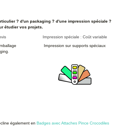
2 €
1
3 à 4 jours
Chronopost : 1 jour -
212,00
Colissimo : 2 jours
€
ticulier ? d'un packaging ? d'une impression spéciale ?
 étudier vos projets.
6 €
2
4 à 6 jours
Chronopost : 1 jour -
058,00
Colissimo : 2 jours
evis
Impression spéciale : Coût variable
€
emballage
Impression sur supports spéciaux
aging.
2 €
2
5 à 8 jours
Chronopost : 1 jour -
880,00
Colissimo : 2 jours
€
0 €
5
7 à 9 jours
Chronopost : 1 jour -
400,00
Colissimo : 2 jours
€
ix
Total
Délais de
Délais de livraison
aire
TTC
fabrication
TC
 attache aimantée ronde à fabriquer ?
contactez nous
pour un
devis personnalisé
cline également en
Badges avec Attaches Pince Crocodiles