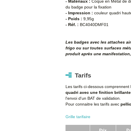
- Matériaux :
Coque en Métal de d
du badge pour la fixation
- Impression :
couleur quadri haute
- Poids :
9,95g
- Réf. :
BC4040DMF01
Les badges avec les attaches ai
frigo ou sur toutes surfaces méta
produit après une manifestation,
Tarifs
Les tarifs ci-dessous comprennent
quadri avec une finition brillante
l'envoi d'un BAT de validation.
Pour connaitre les tarifs avec
pelli
Grille tarifaire
Prix
Pr