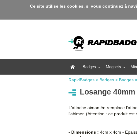
Ce site utilise les cookies, si vous continuez à nav
Badges
Magnets
Mir
RapidBadges
>
Badges
>
Badges a
Losange 40mm 
L'attache aimantée remplace l'atta
l'abimer. (Attention : ce produit e
- Dimensions :
4cm x 4cm - Epais