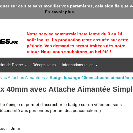
::: Bienvenue sur Rapidbadges ! En ce moment, profi
iguer sur ce site sans modifier vos paramètres, cela signifie que 
En savoir plus
Notre service commercial sera fermé du 3 au 14
août inclus. La production reste assurée sur cette
période. Vos demandes seront traitées dès notre
retour. Nous vous souhaitons un bel été !
oirs de Poche
Décapsuleurs
Informations utiles
vec Attaches Aimantées
>
Badge losange 40mm attache aimantée 
x 40mm avec Attache Aimantée Simpl
che épingle et permet d'accrocher le badge sur un vêtement sans
st déconseillé aux personnes portant des peacemakers.)
seur : 3mm