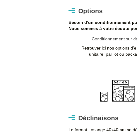
1000
1,010 €
1,21
Options
Besoin d'un conditionnement par
Nous sommes à votre écoute pour
1750
0,980 €
1,17
Conditionnement sur d
Retrouver ici nos options d'
unitaire, par lot ou pack
2500
0,960 €
1,15
5000
0,900 €
1,08
Quantités
Prix
Pr
unitaire
unit
HT
T
Déclinaisons
+ de 5000 Badge losange 40mm
Le format Losange 40x40mm se dé