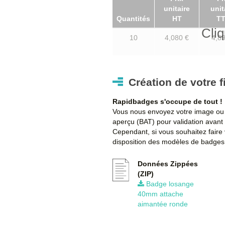
unitaire
unit
Quantités
HT
T
Cliq
10
4,080 €
4,89
20
3,000 €
3,60
Création de votre f
50
1,860 €
2,23
Rapidbadges s'occupe de tout !
Vous nous envoyez votre image ou 
aperçu (BAT) pour validation avant 
100
1,380 €
1,65
Cependant, si vous souhaitez faire
disposition des modèles de badges 
250
1,140 €
1,36
Données Zippées
(ZIP)
500
1,080 €
1,29
Badge losange
40mm attache
aimantée ronde
750
1,040 €
1,24