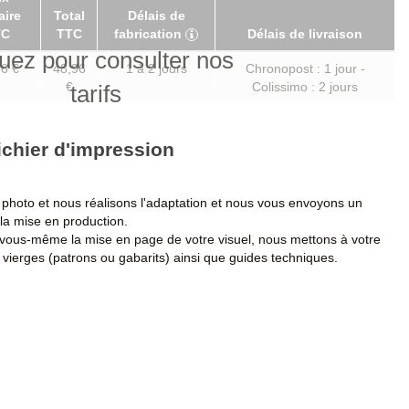
aire
Total
Délais de
TC
TTC
fabrication
Délais de livraison
uez pour consulter nos
6 €
48,96
1 à 2 jours
Chronopost : 1 jour -
€
Colissimo : 2 jours
tarifs
0 €
72,00
1 à 2 jours
Chronopost : 1 jour -
€
Colissimo : 2 jours
ichier d'impression
2 €
111,60
1 à 2 jours
Chronopost : 1 jour -
€
Colissimo : 2 jours
photo et nous réalisons l'adaptation et nous vous envoyons un
la mise en production.
6 €
165,60
1 à 2 jours
Chronopost : 1 jour -
 vous-même la mise en page de votre visuel, nous mettons à votre
€
Colissimo : 2 jours
vierges (patrons ou gabarits) ainsi que guides techniques.
8 €
342,00
1 à 2 jours
Chronopost : 1 jour -
€
Colissimo : 2 jours
6 €
648,00
2 à 3 jours
Chronopost : 1 jour -
€
Colissimo : 2 jours
8 €
936,00
2 à 3 jours
Chronopost : 1 jour -
€
Colissimo : 2 jours