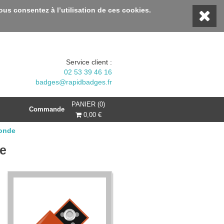
tez d'une remise 10% avec le code BIENVENUE10 :::
vous consentez à l’utilisation de ces cookies.
Service client :
02 53 39 46 16
badges@rapidbadges.fr
PANIER (0)
Commande
0,00 €
ronde
e