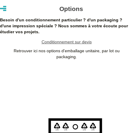
Les clients dans l’Union Européenne
possédant un numéro de
Options
TVA intra-communautaire
paient le prix HT.
Les clients en dehors de l’Union européenne paient le prix HT.
Besoin d'un conditionnement particulier ? d'un packaging ?
d'une impression spéciale ? Nous sommes à votre écoute pour
étudier vos projets.
Conditionnement sur devis
Retrouver ici nos options d'emballage unitaire, par lot ou
packaging.