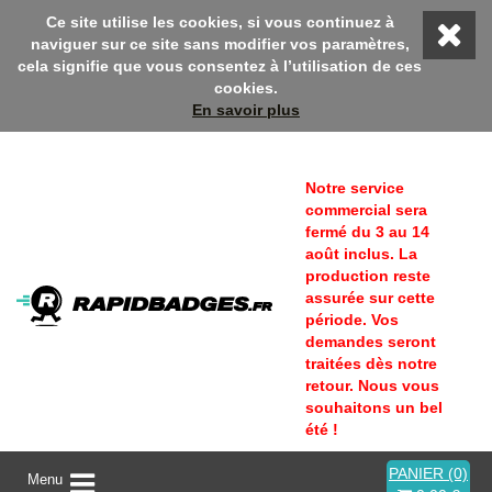
e sur Rapidbadges ! En ce moment, profitez d'une remise 10% ave
Ce site utilise les cookies, si vous continuez à
naviguer sur ce site sans modifier vos paramètres,
cela signifie que vous consentez à l’utilisation de ces
cookies.
En savoir plus
Notre service
commercial sera
fermé du 3 au 14
août inclus. La
production reste
assurée sur cette
période. Vos
demandes seront
traitées dès notre
retour. Nous vous
souhaitons un bel
été !
PANIER (0)
A
Menu