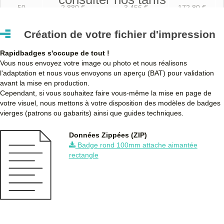
50
2,880 €
3,456 €
172,80 €
100
2,520 €
3,024 €
302,40 €
Création de votre fichier d'impression
250
2,280 €
2,736 €
684,00 €
Rapidbadges s'occupe de tout !
500
2,160 €
2,592 €
1 296,00 €
Vous nous envoyez votre image ou photo et nous réalisons
l'adaptation et nous vous envoyons un aperçu (BAT) pour validation
750
2,040 €
2,448 €
1 836,00 €
avant la mise en production.
Cependant, si vous souhaitez faire vous-même la mise en page de
1000
1,970 €
2,364 €
2 364,00 €
votre visuel, nous mettons à votre disposition des modèles de badges
vierges (patrons ou gabarits) ainsi que guides techniques.
1750
1,910 €
2,292 €
4 011,00 €
Données Zippées (ZIP)
2500
1,810 €
2,172 €
5 430,00 €
Badge rond 100mm attache aimantée
rectangle
5000
1,740 €
2,088 €
10 440,00 €
Quantités
Prix unitaire HT
Prix unitaire TTC
Total TTC
D
+ de 5000 Badge rond 100mm attache aimantée rectangle à
fabriquer ?
contactez nous
pour un devis personnalisé
Les clients Français paient le prix TTC (TVA 20%).