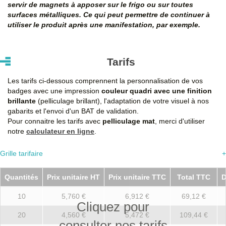
servir de magnets à apposer sur le frigo ou sur toutes
surfaces métalliques. Ce qui peut permettre de continuer à
utiliser le produit après une manifestation, par exemple.
Tarifs
Les tarifs ci-dessous comprennent la personnalisation de vos
badges avec une impression
couleur quadri avec une finition
brillante
(pelliculage brillant), l'adaptation de votre visuel à nos
gabarits et l'envoi d'un BAT de validation.
Pour connaitre les tarifs avec
pelliculage mat
, merci d'utiliser
notre
calculateur en ligne
.
Grille tarifaire
+
Quantités
Prix unitaire HT
Prix unitaire TTC
Total TTC
D
10
5,760 €
6,912 €
69,12 €
Cliquez pour
20
4,560 €
5,472 €
109,44 €
consulter nos tarifs