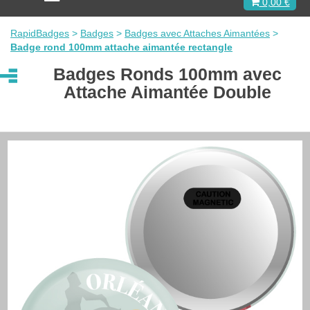
0,00 €
c
t
i
RapidBadges
>
Badges
>
Badges avec Attaches Aimantées
>
v
Badge rond 100mm attache aimantée rectangle
e
r
Badges Ronds 100mm avec
l
Attache Aimantée Double
a
n
a
v
i
g
a
t
i
o
n