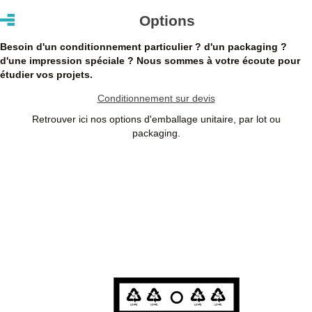
Les clients dans l’Union Européenne
possédant un numéro de
Options
TVA intra-communautaire
paient le prix HT.
Les clients en dehors de l’Union européenne paient le prix HT.
Besoin d'un conditionnement particulier ? d'un packaging ?
d'une impression spéciale ? Nous sommes à votre écoute pour
étudier vos projets.
Conditionnement sur devis
Retrouver ici nos options d'emballage unitaire, par lot ou
packaging.