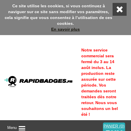
 sur Rapidbadges ! En ce moment, profitez d'une remise 10% avec
Ce site utilise les cookies, si vous continuez à
naviguer sur ce site sans modifier vos paramètres,
cela signifie que vous consentez à l’utilisation de ces
cookies.
En savoir plus
Notre service
commercial sera
fermé du 3 au 14
août inclus. La
production reste
assurée sur cette
période. Vos
demandes seront
traitées dès notre
retour. Nous vous
souhaitons un bel
été !
PANIER (0)
A
Menu