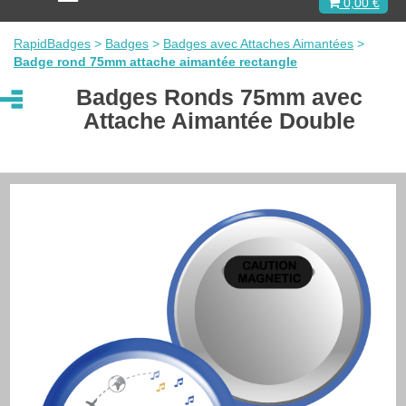
0,00 €
c
t
i
RapidBadges
>
Badges
>
Badges avec Attaches Aimantées
>
v
Badge rond 75mm attache aimantée rectangle
e
r
Badges Ronds 75mm avec
l
Attache Aimantée Double
a
n
a
v
i
g
a
t
i
o
n