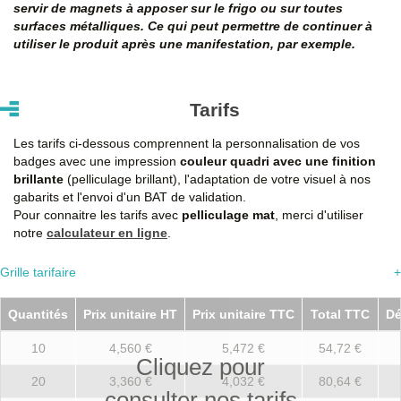
servir de magnets à apposer sur le frigo ou sur toutes
surfaces métalliques. Ce qui peut permettre de continuer à
utiliser le produit après une manifestation, par exemple.
Tarifs
Les tarifs ci-dessous comprennent la personnalisation de vos
badges avec une impression
couleur quadri avec une finition
brillante
(pelliculage brillant), l'adaptation de votre visuel à nos
gabarits et l'envoi d'un BAT de validation.
Pour connaitre les tarifs avec
pelliculage mat
, merci d'utiliser
notre
calculateur en ligne
.
Grille tarifaire
+
Quantités
Prix unitaire HT
Prix unitaire TTC
Total TTC
Dé
10
4,560 €
5,472 €
54,72 €
Cliquez pour
20
3,360 €
4,032 €
80,64 €
consulter nos tarifs