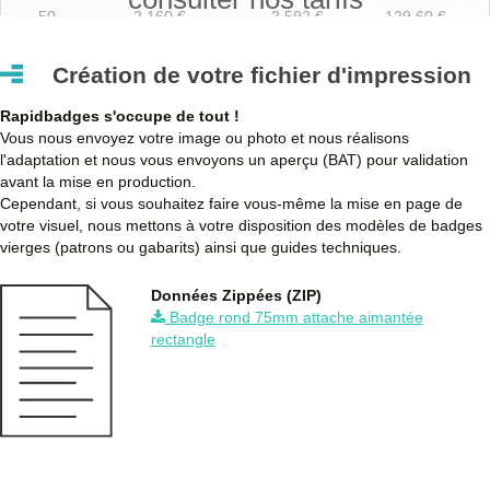
50
2,160 €
2,592 €
129,60 €
100
1,860 €
2,232 €
223,20 €
Création de votre fichier d'impression
250
1,730 €
2,076 €
519,00 €
Rapidbadges s'occupe de tout !
500
1,660 €
1,992 €
996,00 €
Vous nous envoyez votre image ou photo et nous réalisons
l'adaptation et nous vous envoyons un aperçu (BAT) pour validation
750
1,610 €
1,932 €
1 449,00 €
avant la mise en production.
Cependant, si vous souhaitez faire vous-même la mise en page de
1000
1,560 €
1,872 €
1 872,00 €
votre visuel, nous mettons à votre disposition des modèles de badges
vierges (patrons ou gabarits) ainsi que guides techniques.
1750
1,520 €
1,824 €
3 192,00 €
Données Zippées (ZIP)
2500
1,480 €
1,776 €
4 440,00 €
Badge rond 75mm attache aimantée
rectangle
5000
1,430 €
1,716 €
8 580,00 €
Quantités
Prix unitaire HT
Prix unitaire TTC
Total TTC
Dé
+ de 5000 Badge rond 75mm attache aimantée rectangle à
fabriquer ?
contactez nous
pour un devis personnalisé
Les clients Français paient le prix TTC (TVA 20%).