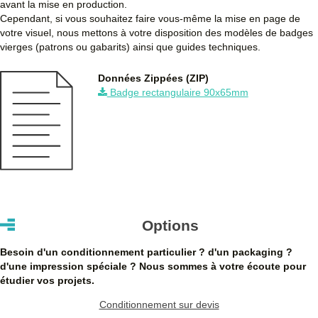
750
0,780 €
0,936 €
702,00 €
avant la mise en production.
Cependant, si vous souhaitez faire vous-même la mise en page de
1000
0,740 €
0,888 €
888,00 €
votre visuel, nous mettons à votre disposition des modèles de badges
vierges (patrons ou gabarits) ainsi que guides techniques.
1750
0,720 €
0,864 €
1 512,00 €
Données Zippées (ZIP)
2500
0,710 €
0,852 €
2 130,00 €
Badge rectangulaire 90x65mm
5000
0,680 €
0,816 €
4 080,00 €
Quantités
Prix unitaire HT
Prix unitaire TTC
Total TTC
Dé
+ de 5000 Badge rectangulaire 90x65mm à fabriquer ?
contactez nous
pour un devis personnalisé
Les clients Français paient le prix TTC (TVA 20%).
Les clients dans l’Union Européenne
possédant un numéro de
Options
TVA intra-communautaire
paient le prix HT.
Les clients en dehors de l’Union européenne paient le prix HT.
Besoin d'un conditionnement particulier ? d'un packaging ?
d'une impression spéciale ? Nous sommes à votre écoute pour
étudier vos projets.
Conditionnement sur devis