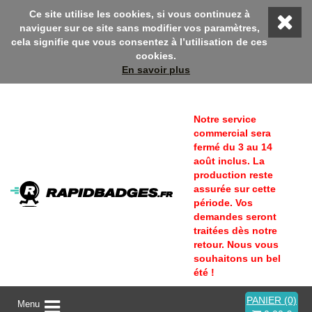
sur Rapidbadges ! En ce moment, profitez d'une remise 10% avec
Ce site utilise les cookies, si vous continuez à
naviguer sur ce site sans modifier vos paramètres,
cela signifie que vous consentez à l’utilisation de ces
cookies.
En savoir plus
Notre service
commercial sera
fermé du 3 au 14
août inclus. La
production reste
assurée sur cette
période. Vos
demandes seront
traitées dès notre
retour. Nous vous
souhaitons un bel
été !
PANIER (0)
A
Menu