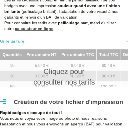
badges avec une impression
couleur quadri avec une finition
brillante
(pelliculage brillant), l'adaptation de votre visuel à nos
gabarits et l'envoi d'un BAT de validation.
Pour connaitre les tarifs avec
pelliculage mat
, merci d'utiliser
notre
calculateur en ligne
.
Grille tarifaire
+
Quantités
Prix unitaire HT
Prix unitaire TTC
Total TTC
Dé
10
5,040 €
6,048 €
60,48 €
Cliquez pour
20
3,600 €
4,320 €
86,40 €
consulter nos tarifs
50
2,000 €
2,400 €
120,00 €
100
1,260 €
1,512 €
151,20 €
Création de votre fichier d'impression
250
1,000 €
1,200 €
300,00 €
Rapidbadges s'occupe de tout !
500
0,800 €
0,960 €
480,00 €
Vous nous envoyez votre image ou photo et nous réalisons
l'adaptation et nous vous envoyons un aperçu (BAT) pour validation