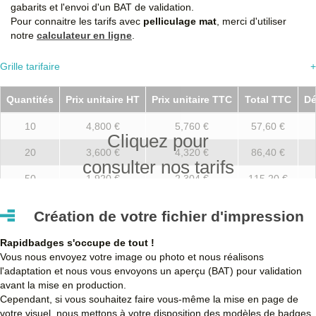
gabarits et l'envoi d'un BAT de validation.
Pour connaitre les tarifs avec
pelliculage mat
, merci d'utiliser
notre
calculateur en ligne
.
Grille tarifaire
+
Quantités
Prix unitaire HT
Prix unitaire TTC
Total TTC
Dé
10
4,800 €
5,760 €
57,60 €
Cliquez pour
20
3,600 €
4,320 €
86,40 €
consulter nos tarifs
50
1,920 €
2,304 €
115,20 €
100
1,500 €
1,800 €
180,00 €
Création de votre fichier d'impression
250
1,400 €
1,680 €
420,00 €
Rapidbadges s'occupe de tout !
500
1,320 €
1,584 €
792,00 €
Vous nous envoyez votre image ou photo et nous réalisons
l'adaptation et nous vous envoyons un aperçu (BAT) pour validation
750
1,260 €
1,512 €
1 134,00 €
avant la mise en production.
Cependant, si vous souhaitez faire vous-même la mise en page de
1000
1,200 €
1,440 €
1 440,00 €
votre visuel, nous mettons à votre disposition des modèles de badges