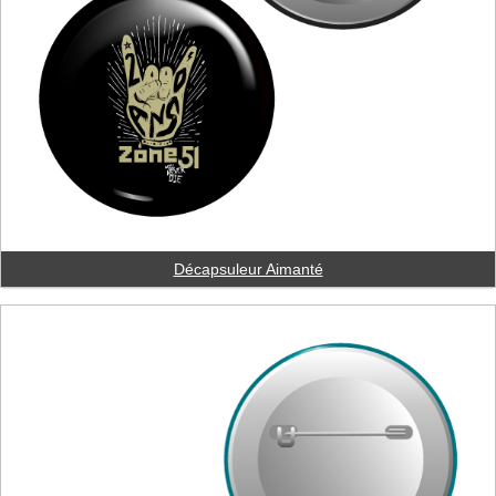
Décapsuleur Aimanté