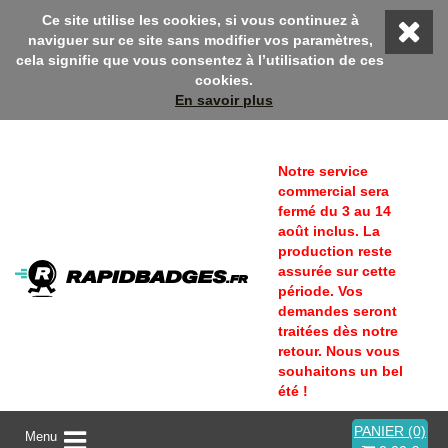
ue sur Rapidbadges ! En ce moment, profitez d'une remise 10% a
Ce site utilise les cookies, si vous continuez à
naviguer sur ce site sans modifier vos paramètres,
cela signifie que vous consentez à l’utilisation de ces
cookies.
En savoir plus
Notre service
commercial sera
fermé du 3 au 14
août inclus. La
production reste
assurée sur cette
période. Vos
demandes seront
traitées dès notre
retour. Nous vous
souhaitons un bel
été !
PANIER (0)
A
Menu