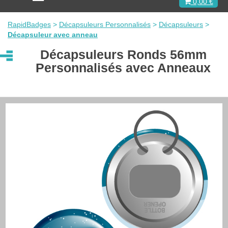
0,00 €
c
t
i
RapidBadges
>
Décapsuleurs Personnalisés
>
Décapsuleurs
>
v
Décapsuleur avec anneau
e
r
Décapsuleurs Ronds 56mm
l
Personnalisés avec Anneaux
a
n
a
v
i
g
a
t
i
o
n