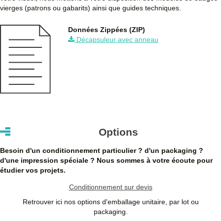
vierges (patrons ou gabarits) ainsi que guides techniques.
1750
1,140 €
1,368 €
2 394,00 €
Données Zippées (ZIP)
2500
1,020 €
1,224 €
3 060,00 €
Décapsuleur avec anneau
5000
0,900 €
1,080 €
5 400,00 €
Quantités
Prix unitaire HT
Prix unitaire TTC
Total TTC
Dé
+ de 5000 Décapsuleur avec anneau à fabriquer ?
contactez
nous
pour un devis personnalisé
Les clients Français paient le prix TTC (TVA 20%).
Les clients dans l’Union Européenne
possédant un numéro de
Options
TVA intra-communautaire
paient le prix HT.
Les clients en dehors de l’Union européenne paient le prix HT.
Besoin d'un conditionnement particulier ? d'un packaging ?
d'une impression spéciale ? Nous sommes à votre écoute pour
étudier vos projets.
Conditionnement sur devis
Retrouver ici nos options d'emballage unitaire, par lot ou
packaging.