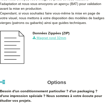
l'adaptation et nous vous envoyons un aperçu (BAT) pour validation
750
0,640 €
0,768 €
576,00 €
avant la mise en production.
Cependant, si vous souhaitez faire vous-même la mise en page de
1000
0,600 €
0,720 €
720,00 €
votre visuel, nous mettons à votre disposition des modèles de badges
vierges (patrons ou gabarits) ainsi que guides techniques.
1750
0,580 €
0,696 €
1 218,00 €
Données Zippées (ZIP)
2500
0,540 €
0,648 €
1 620,00 €
Magnet rond 32mm
5000
0,520 €
0,624 €
3 120,00 €
Quantités
Prix unitaire HT
Prix unitaire TTC
Total TTC
Dé
+ de 5000 Magnet rond 32mm à fabriquer ?
contactez nous
pour un devis personnalisé
Les clients Français paient le prix TTC (TVA 20%).
Les clients dans l’Union Européenne
possédant un numéro de
Options
TVA intra-communautaire
paient le prix HT.
Les clients en dehors de l’Union européenne paient le prix HT.
Besoin d'un conditionnement particulier ? d'un packaging ?
d'une impression spéciale ? Nous sommes à votre écoute pour
étudier vos projets.