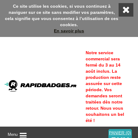
Rapidbadges ! En ce moment, profitez d'une remise 10% avec le c
Ce site utilise les cookies, si vous continuez à
naviguer sur ce site sans modifier vos paramètres,
cela signifie que vous consentez à l’utilisation de ces
cookies.
En savoir plus
Notre service
commercial sera
fermé du 3 au 14
août inclus. La
production reste
assurée sur cette
période. Vos
demandes seront
traitées dès notre
retour. Nous vous
souhaitons un bel
été !
PANIER (0)
A
Menu