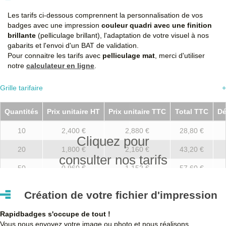
Les tarifs ci-dessous comprennent la personnalisation de vos
badges avec une impression
couleur quadri avec une finition
brillante
(pelliculage brillant), l'adaptation de votre visuel à nos
gabarits et l'envoi d'un BAT de validation.
Pour connaitre les tarifs avec
pelliculage mat
, merci d'utiliser
notre
calculateur en ligne
.
Grille tarifaire
+
Quantités
Prix unitaire HT
Prix unitaire TTC
Total TTC
Dé
10
2,400 €
2,880 €
28,80 €
Cliquez pour
20
1,800 €
2,160 €
43,20 €
consulter nos tarifs
50
0,960 €
1,152 €
57,60 €
100
0,780 €
0,936 €
93,60 €
Création de votre fichier d'impression
250
0,720 €
0,864 €
216,00 €
Rapidbadges s'occupe de tout !
500
0,660 €
0,792 €
396,00 €
Vous nous envoyez votre image ou photo et nous réalisons