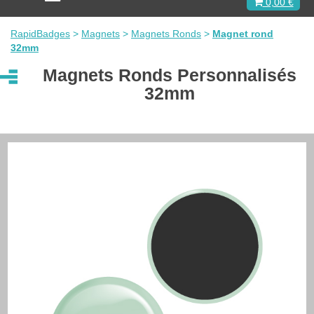
0,00 €
c
t
i
RapidBadges
>
Magnets
>
Magnets Ronds
>
Magnet rond
v
32mm
e
r
Magnets Ronds Personnalisés
l
32mm
a
n
a
v
i
g
a
t
i
o
n